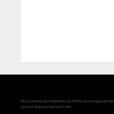
Nous sommes des habitants de Pérols qui ne supporte plu
que nos finances partent à volo.