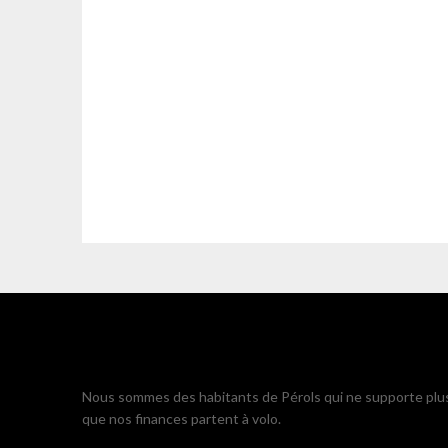
Nous sommes des habitants de Pérols qui ne supporte plu
que nos finances partent à volo.