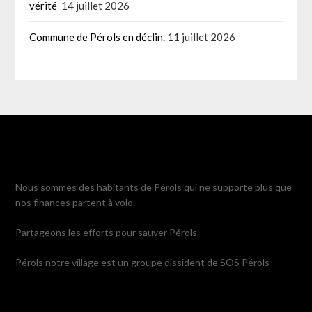
vérité
14 juillet 2026
Commune de Pérols en déclin.
11 juillet 2026
Nous sommes des habitants de Pérols qui ne supporte plus que
nos finances partent à volo.
Partageons les efforts pour sauver Pérols.
Pérols notre village est un groupe dissident de SOS Pérols