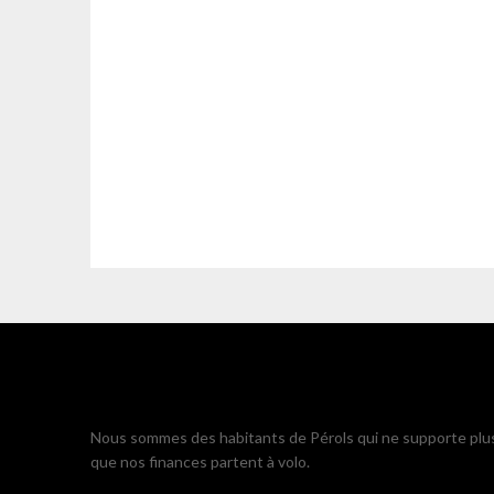
Nous sommes des habitants de Pérols qui ne supporte plu
que nos finances partent à volo.