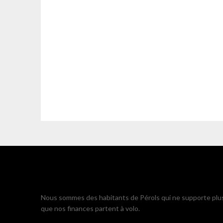
Nous sommes des habitants de Pérols qui ne supporte plu
que nos finances partent à volo.