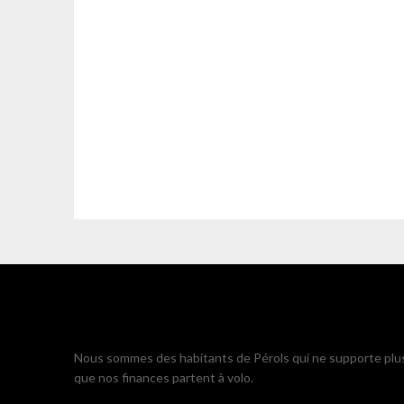
Nous sommes des habitants de Pérols qui ne supporte plu
que nos finances partent à volo.