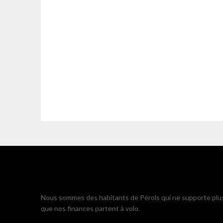
Nous sommes des habitants de Pérols qui ne supporte plu
que nos finances partent à volo.