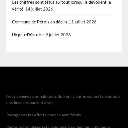
Les chiffres sont têtus surtout lorsqu’ils dévoilent la
vérité
14 juillet 2026
Commune de Pérols en déclin.
11 juillet 2026
Un peu d’histoire.
9 juillet 2026
Nous sommes des habitants de Pérols qui ne supporte plus que
nos finances partent à volo.
Partageons les efforts pour sauver Pérols.
Pérols notre village est un groupe dissident de SOS Pérols