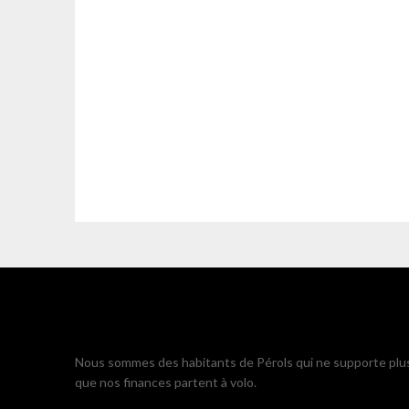
Nous sommes des habitants de Pérols qui ne supporte plu
que nos finances partent à volo.