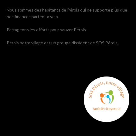
Nous sommes des habitants de Pérols qui ne supporte plus que
nos finances partent à volo.
Partageons les efforts pour sauver Pérols.
Pérols notre village est un groupe dissident de SOS Pérols