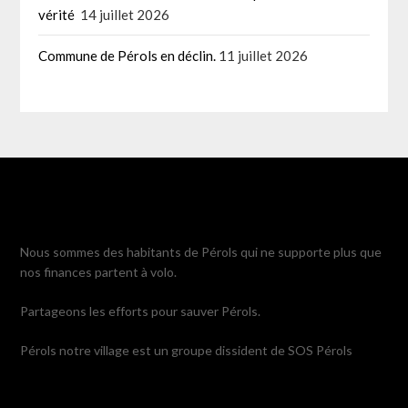
vérité
14 juillet 2026
Commune de Pérols en déclin.
11 juillet 2026
Nous sommes des habitants de Pérols qui ne supporte plus que
nos finances partent à volo.
Partageons les efforts pour sauver Pérols.
Pérols notre village est un groupe dissident de SOS Pérols