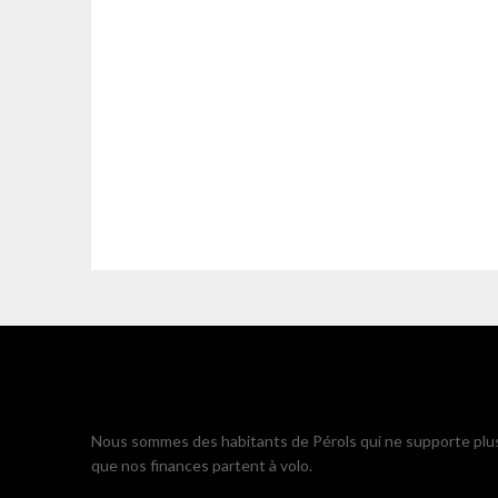
Nous sommes des habitants de Pérols qui ne supporte plu
que nos finances partent à volo.