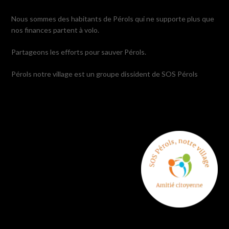
Nous sommes des habitants de Pérols qui ne supporte plus que
nos finances partent à volo.
Partageons les efforts pour sauver Pérols.
Pérols notre village est un groupe dissident de SOS Pérols