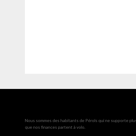
Nous sommes des habitants de Pérols qui ne supporte plu
que nos finances partent à volo.