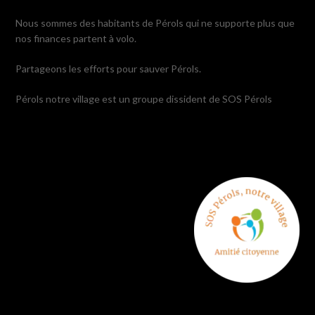
Nous sommes des habitants de Pérols qui ne supporte plus que
nos finances partent à volo.
Partageons les efforts pour sauver Pérols.
Pérols notre village est un groupe dissident de SOS Pérols