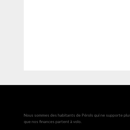
Nous sommes des habitants de Pérols qui ne supporte plu
que nos finances partent à volo.