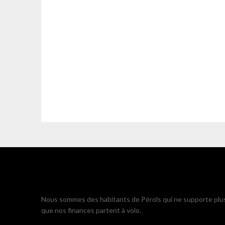
Nous sommes des habitants de Pérols qui ne supporte plu
que nos finances partent à volo.