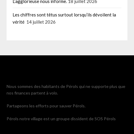
L’agglorieuse nous informe.
18 juillet 2026
Les chiffres sont têtus surtout lorsqu’ils dévoilent la
vérité
14 juillet 2026
Nous sommes des habitants de Pérols qui ne supporte plus que
nos finances partent à volo.
Partageons les efforts pour sauver Pérols.
Pérols notre village est un groupe dissident de SOS Pérols