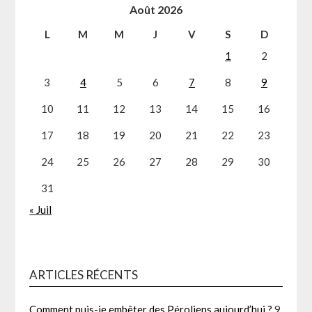
Août 2026
L
M
M
J
V
S
D
1
2
3
4
5
6
7
8
9
10
11
12
13
14
15
16
17
18
19
20
21
22
23
24
25
26
27
28
29
30
31
« Juil
ARTICLES RÉCENTS
Comment puis-je embêter des Péroliens aujourd’hui ?
9