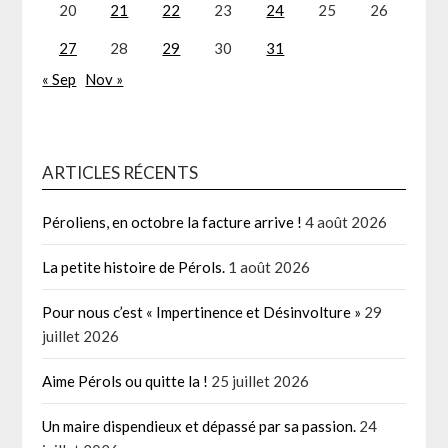
20
21
22
23
24
25
26
27
28
29
30
31
« Sep
Nov »
ARTICLES RÉCENTS
Péroliens, en octobre la facture arrive !
4 août 2026
La petite histoire de Pérols.
1 août 2026
Pour nous c’est « Impertinence et Désinvolture »
29
juillet 2026
Aime Pérols ou quitte la !
25 juillet 2026
Un maire dispendieux et dépassé par sa passion.
24