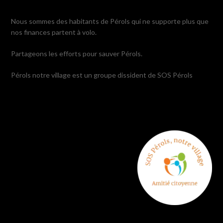
Nous sommes des habitants de Pérols qui ne supporte plus que
nos finances partent à volo.
Partageons les efforts pour sauver Pérols.
Pérols notre village est un groupe dissident de SOS Pérols