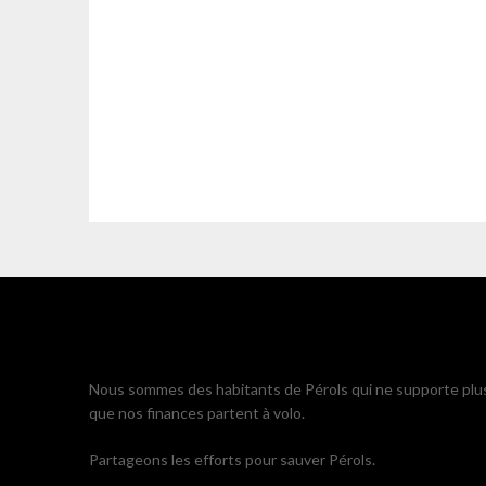
Nous sommes des habitants de Pérols qui ne supporte plu
que nos finances partent à volo.
Partageons les efforts pour sauver Pérols.