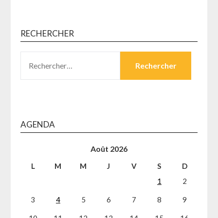
RECHERCHER
RECHERCHER :
AGENDA
Août 2026
L
M
M
J
V
S
D
1
2
3
4
5
6
7
8
9
10
11
12
13
14
15
16