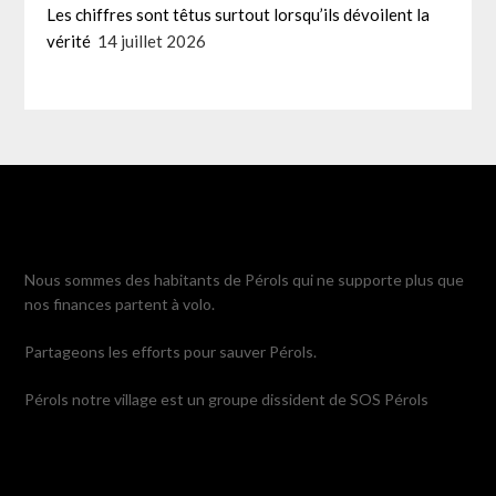
Les chiffres sont têtus surtout lorsqu’ils dévoilent la
vérité
14 juillet 2026
Nous sommes des habitants de Pérols qui ne supporte plus que
nos finances partent à volo.
Partageons les efforts pour sauver Pérols.
Pérols notre village est un groupe dissident de SOS Pérols