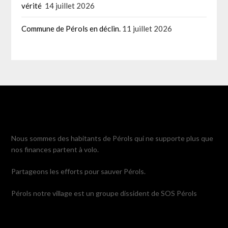
vérité
14 juillet 2026
Commune de Pérols en déclin.
11 juillet 2026
Nous sommes des habitants de Pérols qui ne supporte plus que
nos finances partent à volo.
Partageons les efforts pour sauver Pérols.
Pérols notre village est un groupe dissident de SOS Pérols