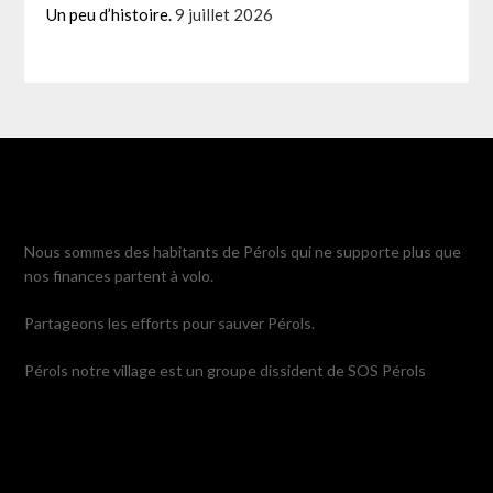
Un peu d’histoire.
9 juillet 2026
Nous sommes des habitants de Pérols qui ne supporte plus que
nos finances partent à volo.
Partageons les efforts pour sauver Pérols.
Pérols notre village est un groupe dissident de SOS Pérols