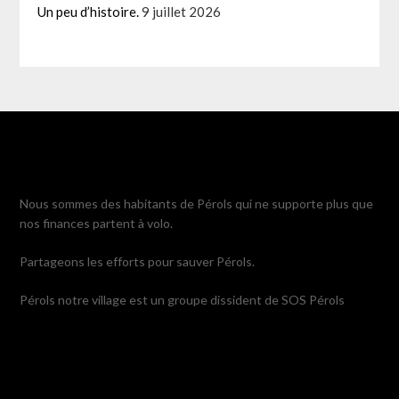
Un peu d’histoire.
9 juillet 2026
Nous sommes des habitants de Pérols qui ne supporte plus que
nos finances partent à volo.
Partageons les efforts pour sauver Pérols.
Pérols notre village est un groupe dissident de SOS Pérols