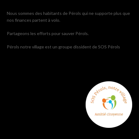
Nous sommes des habitants de Pérols qui ne supporte plus que
nos finances partent à volo.
Partageons les efforts pour sauver Pérols.
Pérols notre village est un groupe dissident de SOS Pérols