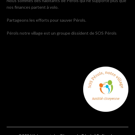
Nous sommes des habitants de Pérols qui ne supporte plus que
nos finances partent à volo.
Partageons les efforts pour sauver Pérols.
Pérols notre village est un groupe dissident de SOS Pérols