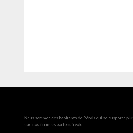
Nous sommes des habitants de Pérols qui ne supporte plu
que nos finances partent à volo.