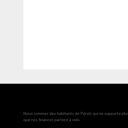
Nous sommes des habitants de Pérols qui ne supporte plu
que nos finances partent à volo.