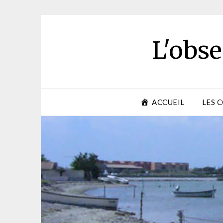
Skip
to
content
L'obse
ACCUEIL
LES 