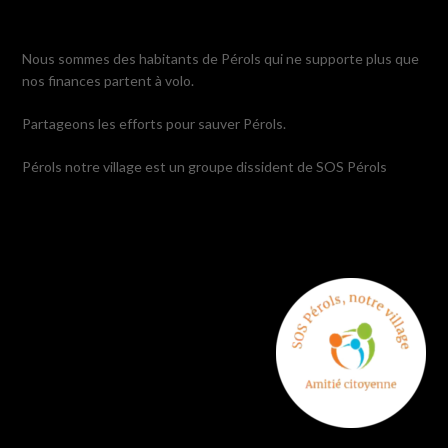
Nous sommes des habitants de Pérols qui ne supporte plus que
nos finances partent à volo.
Partageons les efforts pour sauver Pérols.
Pérols notre village est un groupe dissident de SOS Pérols