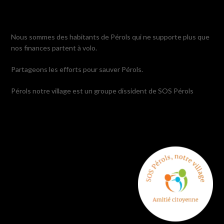
Nous sommes des habitants de Pérols qui ne supporte plus que
nos finances partent à volo.
Partageons les efforts pour sauver Pérols.
Pérols notre village est un groupe dissident de SOS Pérols