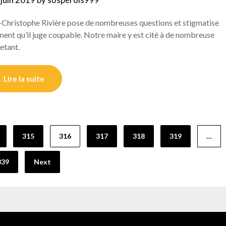
an-Christophe Rivière pose de nombreuses questions et stigmatise
ent qu’il juge coupable. Notre maire y est cité à de nombreuse
etant.
Lire la suite
315
316
317
318
319
…
339
Next