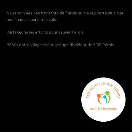
Nous sommes des habitants de Pérols qui ne supporte plus que
nos finances partent à volo.
Partageons les efforts pour sauver Pérols.
Pérols notre village est un groupe dissident de SOS Pérols