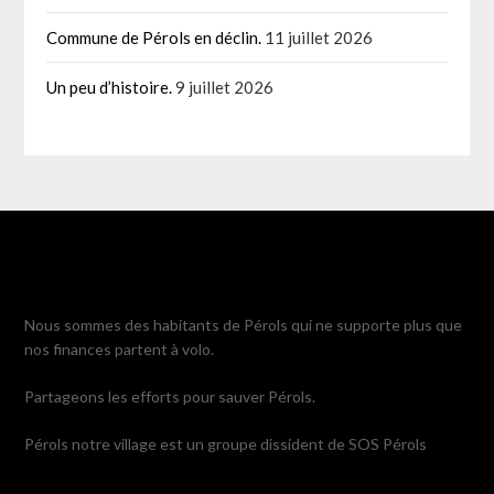
Commune de Pérols en déclin.
11 juillet 2026
Un peu d’histoire.
9 juillet 2026
Nous sommes des habitants de Pérols qui ne supporte plus que
nos finances partent à volo.
Partageons les efforts pour sauver Pérols.
Pérols notre village est un groupe dissident de SOS Pérols