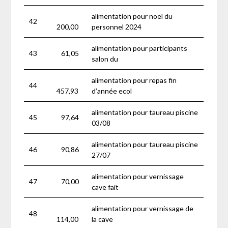
alimentation pour noel du
42
200,00
personnel 2024
alimentation pour participants
43
61,05
salon du
alimentation pour repas fin
44
457,93
d’année ecol
alimentation pour taureau piscine
45
97,64
03/08
alimentation pour taureau piscine
46
90,86
27/07
alimentation pour vernissage
47
70,00
cave fait
alimentation pour vernissage de
48
114,00
la cave