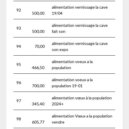
alimentation vernissage la cave
92
500,00
19/04
alimentation vernissage la cave
93
500,00
fait son
alimentation vernissage la cave
94
70,00
son expo
alimentation voeux a la
95
466,50
population
alimentation voeux a la
96
700,00
population 19-01
alimentation vœux à la population
97
345,40
2024+
alimentation Vœux a la population
98
605,77
vendre