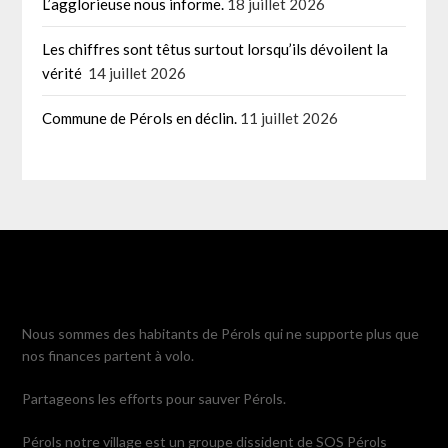
L’agglorieuse nous informe.
18 juillet 2026
Les chiffres sont têtus surtout lorsqu’ils dévoilent la
vérité
14 juillet 2026
Commune de Pérols en déclin.
11 juillet 2026
Nous sommes des habitants de Pérols qui ne supporte plus que
nos finances partent à volo.
Partageons les efforts pour sauver Pérols.
Pérols notre village est un groupe dissident de SOS Pérols