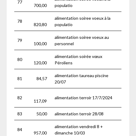
77
700,00
populatio
alimentation soiree voeux à la
78
820,80
populatio
alimentation soiree voeux au
79
100,00
personnel
alimentation soirée vœux
80
120,00
Péroliens
alimentation taureau piscine
81
84,57
20/07
82
alimentation terroir 17/7/2024
117,09
83
50,00
alimentation terroir 28/08
alimentation vendredi 8 +
84
957,00
dimanche 10/03