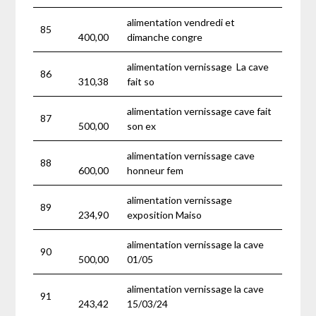
alimentation vendredi et
85
400,00
dimanche congre
alimentation vernissage La cave
86
310,38
fait so
alimentation vernissage cave fait
87
500,00
son ex
alimentation vernissage cave
88
600,00
honneur fem
alimentation vernissage
89
234,90
exposition Maiso
alimentation vernissage la cave
90
500,00
01/05
alimentation vernissage la cave
91
243,42
15/03/24