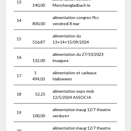
13
140,00
Monchengladbach le
alimentation congres ffcc
14
800,00
vendredi 8 mar
alimentation du
15
516,87
13+14+15/09/2024
alimentation du 27/10/2023
16
132,00
inuagura
1
alimentation et cadeaux
17
494,03
Halloween
alimentation expo mob
18
52,25
12/5/2024 ASSOCIA
alimentation inaug 12/7 theatre
19
100,00
verdure+
alimentation inaug 12/7 theatre
20