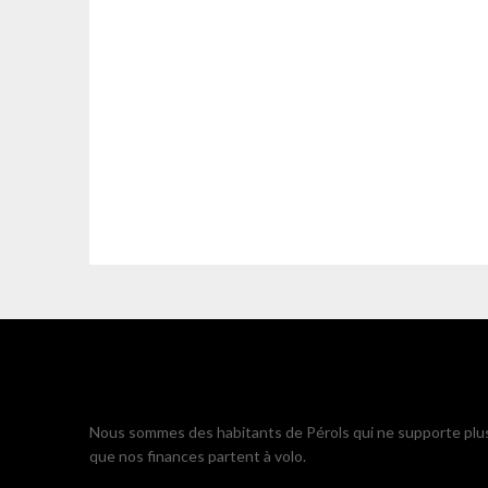
Nous sommes des habitants de Pérols qui ne supporte plu
que nos finances partent à volo.