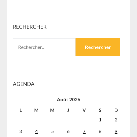
RECHERCHER
RECHERCHER :
AGENDA
Août 2026
L
M
M
J
V
S
D
1
2
3
4
5
6
7
8
9