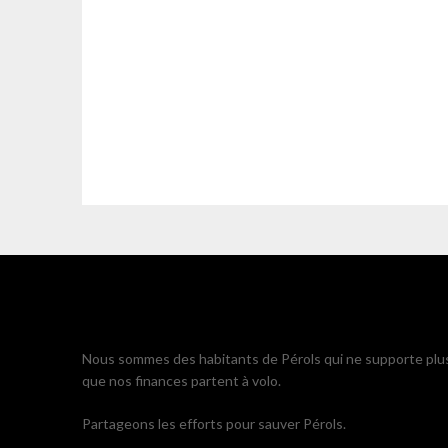
Nous sommes des habitants de Pérols qui ne supporte plu
que nos finances partent à volo.
Partageons les efforts pour sauver Pérols.