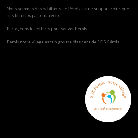
Nous sommes des habitants de Pérols qui ne supporte plus que
nos finances partent à volo.
Partageons les efforts pour sauver Pérols.
Pérols notre village est un groupe dissident de SOS Pérols