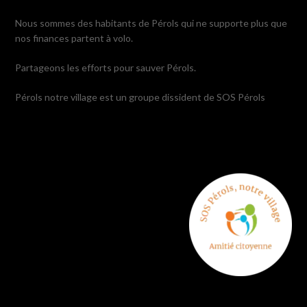
Nous sommes des habitants de Pérols qui ne supporte plus que
nos finances partent à volo.
Partageons les efforts pour sauver Pérols.
Pérols notre village est un groupe dissident de SOS Pérols