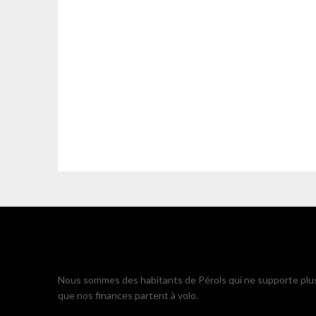
Nous sommes des habitants de Pérols qui ne supporte plu
que nos finances partent à volo.