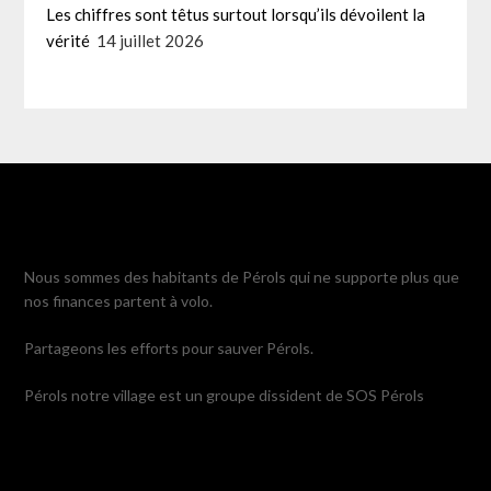
Les chiffres sont têtus surtout lorsqu’ils dévoilent la
vérité
14 juillet 2026
Nous sommes des habitants de Pérols qui ne supporte plus que
nos finances partent à volo.
Partageons les efforts pour sauver Pérols.
Pérols notre village est un groupe dissident de SOS Pérols