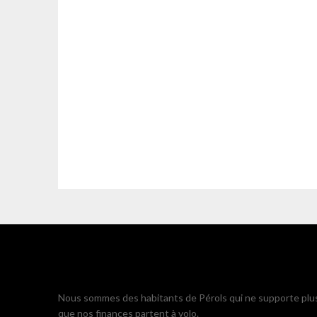
Nous sommes des habitants de Pérols qui ne supporte plu
que nos finances partent à volo.