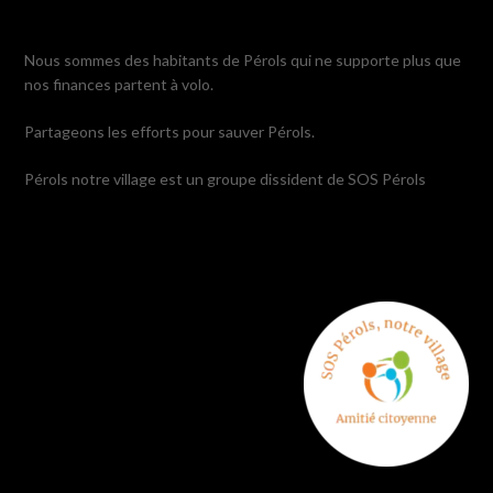
Nous sommes des habitants de Pérols qui ne supporte plus que
nos finances partent à volo.
Partageons les efforts pour sauver Pérols.
Pérols notre village est un groupe dissident de SOS Pérols