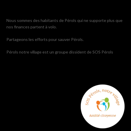
Nous sommes des habitants de Pérols qui ne supporte plus que
nos finances partent à volo.
Partageons les efforts pour sauver Pérols.
Pérols notre village est un groupe dissident de SOS Pérols