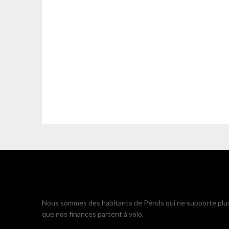
Nous sommes des habitants de Pérols qui ne supporte plu
que nos finances partent à volo.