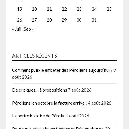
19
20
21
22
23
24
25
26
27
28
29
30
31
« Juil
Sep »
ARTICLES RÉCENTS
Comment puis-je embêter des Péroliens aujourd’hui ?
9
août 2026
De critiques….à propositions
7 août 2026
Péroliens, en octobre la facture arrive !
4 août 2026
La petite histoire de Pérols.
1 août 2026
Pour nous c’est « Impertinence et Désinvolture »
29