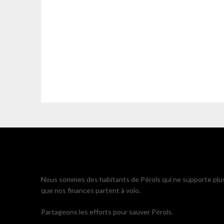
Nous sommes des habitants de Pérols qui ne supporte plu
que nos finances partent à volo.
Partageons les efforts pour sauver Pérols.