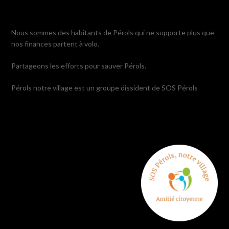
Nous sommes des habitants de Pérols qui ne supporte plus que
nos finances partent à volo.
Partageons les efforts pour sauver Pérols.
Pérols notre village est un groupe dissident de SOS Pérols