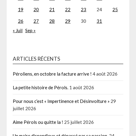
19
20
21
22
23
24
25
26
27
28
29
30
31
« Juil
Sep »
ARTICLES RÉCENTS
Péroliens, en octobre la facture arrive !
4 août 2026
La petite histoire de Pérols.
1 août 2026
Pour nous c’est « Impertinence et Désinvolture »
29
juillet 2026
Aime Pérols ou quitte la !
25 juillet 2026
Un maire dispendieux et dépassé par sa passion.
24