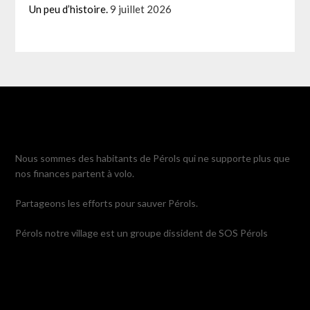
Un peu d’histoire.
9 juillet 2026
Nous sommes des habitants de Pérols qui ne supporte plus que
nos finances partent à volo.
Partageons les efforts pour sauver Pérols.
Pérols notre village est un groupe dissident de SOS Pérols